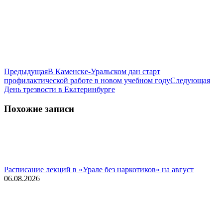
Навигация
Предыдущая
Предыдущая
В Каменске-Уральском дан старт
запись:
Сле
профилактической работе в новом учебном году
Следующая
по
зап
День трезвости в Екатеринбурге
записям
Похожие записи
Расписание лекций в «Урале без наркотиков» на август
06.08.2026