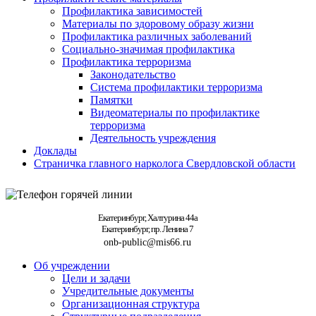
Профилактика зависимостей
Материалы по здоровому образу жизни
Профилактика различных заболеваний
Социально-значимая профилактика
Профилактика терроризма
Законодательство
Система профилактики терроризма
Памятки
Видеоматериалы по профилактике
терроризма
Деятельность учреждения
Доклады
Страничка главного нарколога Свердловской области
Екатеринбург, Халтурина 44а
Екатеринбург, пр. Ленина 7
onb-public@mis66.ru
Об учреждении
Цели и задачи
Учредительные документы
Организационная структура