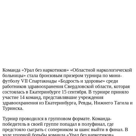
Команда «Урал без наркотиков» «Областной наркологической
больницы» стала бронзовым призером турнира по мини-
футболу VII Спартакиады «Бодрость и здоровье» среди
работников здравоохранения Свердловской области, которая
состоялась в Екатеринбурге 15 сентября. В турнире приняло
участие 14 команд, представлявшие учреждения
здравоохранения из Екатеринбурга, Ревды, Нижнего Тагила и
Туринска.
Турнир проводился в групповом формате. Команда-
победитель в своей группе попадал в полуфинал, где
предстояло сыграть с соперником за шанс выйти в финал. В
ходе упорной борьбы команда «Урал без наркотиков»