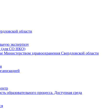
ердловской области
льную экспертизу
я (для СО НКО)
мые Министерством здравоохранения Свердловской области
ии
рганизацией
центр
ть образовательного процесса. Доступная среда
ся