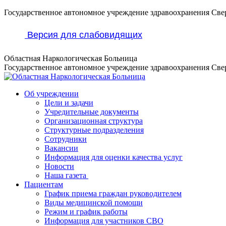
Перейти
Государственное автономное учреждение здравоохранения Све
к
содержанию
Версия для слабовидящих
Областная Наркологическая Больница
Государственное автономное учреждение здравоохранения Све
Об учреждении
Цели и задачи
Учредительные документы
Организационная структура
Структурные подразделения
Сотрудники
Вакансии
Информация для оценки качества услуг
Новости
​​Наша газета
Пациентам
График приема граждан руководителем
Виды медицинской помощи
Режим и график работы
Информация для участников СВО