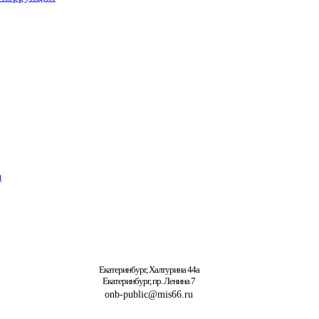
а
Екатеринбург, Халтурина 44а
Екатеринбург, пр. Ленина 7
onb-public@mis66.ru