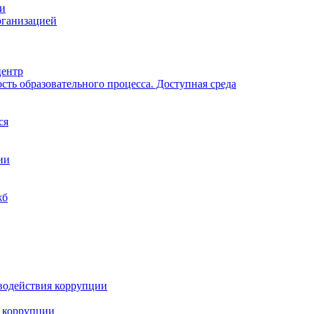
ии
рганизацией
центр
ть образовательного процесса. Доступная среда
ся
ии
жб
водействия коррупции
 коррупции