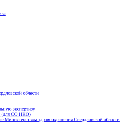
вья
ердловской области
льную экспертизу
я (для СО НКО)
мые Министерством здравоохранения Свердловской области