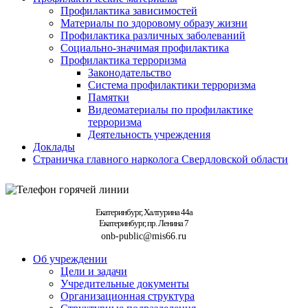
Профилактика зависимостей
Материалы по здоровому образу жизни
Профилактика различных заболеваний
Социально-значимая профилактика
Профилактика терроризма
Законодательство
Система профилактики терроризма
Памятки
Видеоматериалы по профилактике
терроризма
Деятельность учреждения
Доклады
Страничка главного нарколога Свердловской области
Екатеринбург, Халтурина 44а
Екатеринбург, пр. Ленина 7
onb-public@mis66.ru
Об учреждении
Цели и задачи
Учредительные документы
Организационная структура