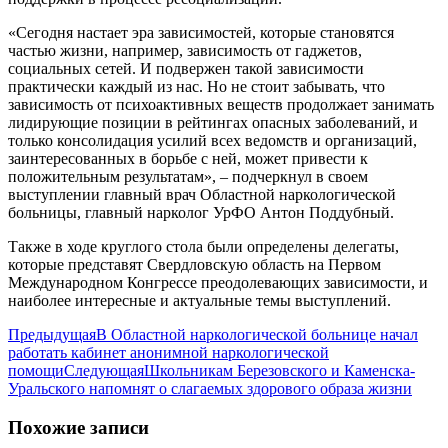
«Сегодня настает эра зависимостей, которые становятся
частью жизни, например, зависимость от гаджетов,
социальных сетей. И подвержен такой зависимости
практически каждый из нас. Но не стоит забывать, что
зависимость от психоактивных веществ продолжает занимать
лидирующие позиции в рейтингах опасных заболеваний, и
только консолидация усилий всех ведомств и организаций,
заинтересованных в борьбе с ней, может привести к
положительным результатам», – подчеркнул в своем
выступлении главный врач Областной наркологической
больницы, главный нарколог УрФО Антон Поддубный.
Также в ходе круглого стола были определены делегаты,
которые представят Свердловскую область на Первом
Международном Конгрессе преодолевающих зависимости, и
наиболее интересные и актуальные темы выступлений.
Навигация
Предыдущая
Предыдущая
В Областной наркологической больнице начал
запись:
работать кабинет анонимной наркологической
по
Следующая
помощи
Следующая
Школьникам Березовского и Каменска-
записям
запись:
Уральского напомнят о слагаемых здорового образа жизни
Похожие записи