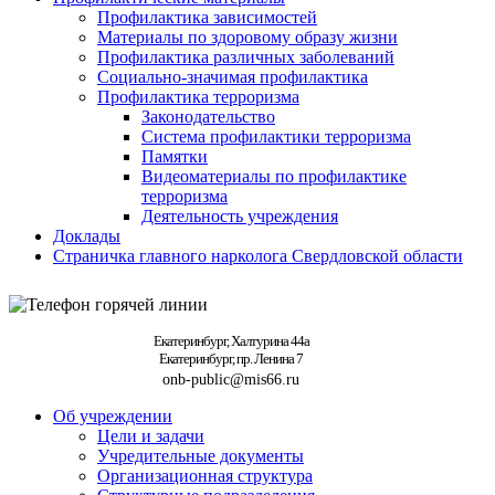
Профилактика зависимостей
Материалы по здоровому образу жизни
Профилактика различных заболеваний
Социально-значимая профилактика
Профилактика терроризма
Законодательство
Система профилактики терроризма
Памятки
Видеоматериалы по профилактике
терроризма
Деятельность учреждения
Доклады
Страничка главного нарколога Свердловской области
Екатеринбург, Халтурина 44а
Екатеринбург, пр. Ленина 7
onb-public@mis66.ru
Об учреждении
Цели и задачи
Учредительные документы
Организационная структура