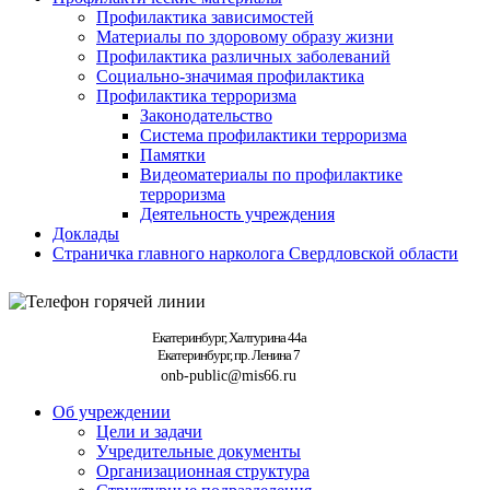
Профилактика зависимостей
Материалы по здоровому образу жизни
Профилактика различных заболеваний
Социально-значимая профилактика
Профилактика терроризма
Законодательство
Система профилактики терроризма
Памятки
Видеоматериалы по профилактике
терроризма
Деятельность учреждения
Доклады
Страничка главного нарколога Свердловской области
Екатеринбург, Халтурина 44а
Екатеринбург, пр. Ленина 7
onb-public@mis66.ru
Об учреждении
Цели и задачи
Учредительные документы
Организационная структура