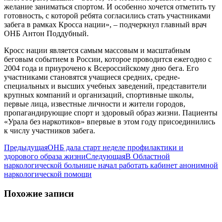
желание заниматься спортом. И особенно хочется отметить ту
готовность, с которой ребята согласились стать участниками
забега в рамках Кросса нации», – подчеркнул главный врач
ОНБ Антон Поддубный.
Кросс нации является самым массовым и масштабным
беговым событием в России, которое проводится ежегодно с
2004 года и приурочено к Всероссийскому дню бега. Его
участниками становятся учащиеся средних, средне-
специальных и высших учебных заведений, представители
крупных компаний и организаций, спортивные школы,
первые лица, известные личности и жители городов,
пропагандирующие спорт и здоровый образ жизни. Пациенты
«Урала без наркотиков» впервые в этом году присоединились
к числу участников забега.
Навигация
Предыдущая
Предыдущая
ОНБ дала старт неделе профилактики и
запись:
Следующая
здорового образа жизни
Следующая
В Областной
по
запись:
наркологической больнице начал работать кабинет анонимной
записям
наркологической помощи
Похожие записи