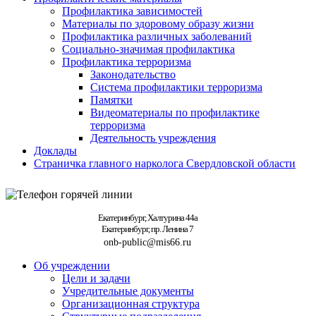
Профилактика зависимостей
Материалы по здоровому образу жизни
Профилактика различных заболеваний
Социально-значимая профилактика
Профилактика терроризма
Законодательство
Система профилактики терроризма
Памятки
Видеоматериалы по профилактике
терроризма
Деятельность учреждения
Доклады
Страничка главного нарколога Свердловской области
Екатеринбург, Халтурина 44а
Екатеринбург, пр. Ленина 7
onb-public@mis66.ru
Об учреждении
Цели и задачи
Учредительные документы
Организационная структура