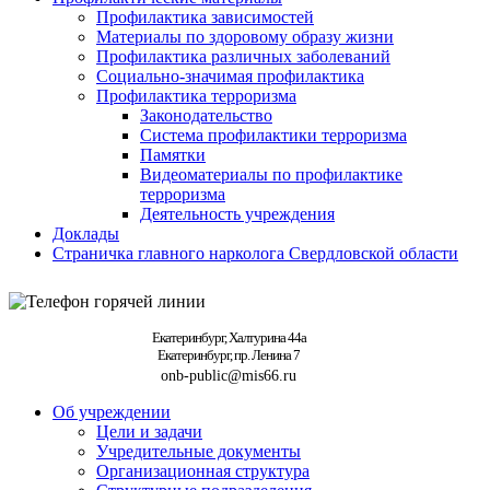
Профилактика зависимостей
Материалы по здоровому образу жизни
Профилактика различных заболеваний
Социально-значимая профилактика
Профилактика терроризма
Законодательство
Система профилактики терроризма
Памятки
Видеоматериалы по профилактике
терроризма
Деятельность учреждения
Доклады
Страничка главного нарколога Свердловской области
Екатеринбург, Халтурина 44а
Екатеринбург, пр. Ленина 7
onb-public@mis66.ru
Об учреждении
Цели и задачи
Учредительные документы
Организационная структура