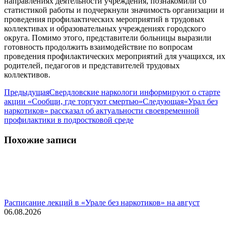
направлениях деятельности учреждения, познакомили со
статистикой работы и подчеркнули значимость организации и
проведения профилактических мероприятий в трудовых
коллективах и образовательных учреждениях городского
округа. Помимо этого, представители больницы выразили
готовность продолжить взаимодействие по вопросам
проведения профилактических мероприятий для учащихся, их
родителей, педагогов и представителей трудовых
коллективов.
Навигация
Предыдущая
Предыдущая
Свердловские наркологи информируют о старте
запись:
Следующая
акции «Сообщи, где торгуют смертью»
Следующая
«Урал без
по
запись:
наркотиков» рассказал об актуальности своевременной
записям
профилактики в подростковой среде
Похожие записи
Расписание лекций в «Урале без наркотиков» на август
06.08.2026