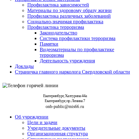
Профилактика зависимостей
Материалы по здоровому образу жизни
Профилактика различных заболеваний
Социально-значимая профилактика
Профилактика терроризма
Законодательство
Система профилактики терроризма
Памятки
Видеоматериалы по профилактике
терроризма
Деятельность учреждения
Доклады
Страничка главного нарколога Свердловской области
Екатеринбург, Халтурина 44а
Екатеринбург, пр. Ленина 7
onb-public@mis66.ru
Об учреждении
Цели и задачи
Учредительные документы
Организационная структура