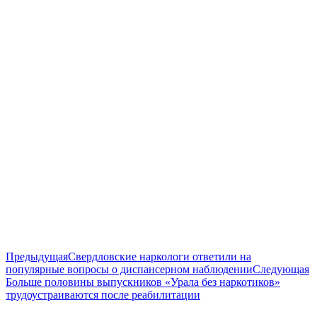
Навигация
Предыдущая
Предыдущая
Свердловские наркологи ответили на
запись:
С
популярные вопросы о диспансерном наблюдении
Следующая
по
з
Больше половины выпускников «Урала без наркотиков»
записям
трудоустраиваются после реабилитации