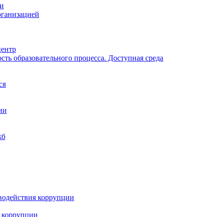
ии
рганизацией
центр
ть образовательного процесса. Доступная среда
ся
ии
жб
водействия коррупции
 коррупции