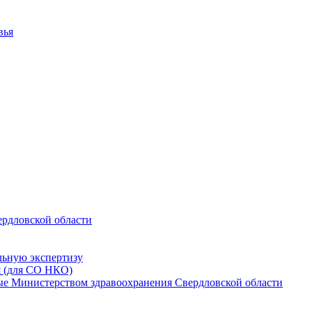
вья
ердловской области
льную экспертизу
я (для СО НКО)
мые Министерством здравоохранения Свердловской области