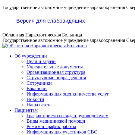
Перейти
Государственное автономное учреждение здравоохранения Све
к
содержанию
Версия для слабовидящих
Областная Наркологическая Больница
Государственное автономное учреждение здравоохранения Све
Об учреждении
Цели и задачи
Учредительные документы
Организационная структура
Структурные подразделения
Сотрудники
Вакансии
Информация для оценки качества услуг
Новости
​​Наша газета
Пациентам
График приема граждан руководителем
Виды медицинской помощи
Режим и график работы
Информация для участников СВО