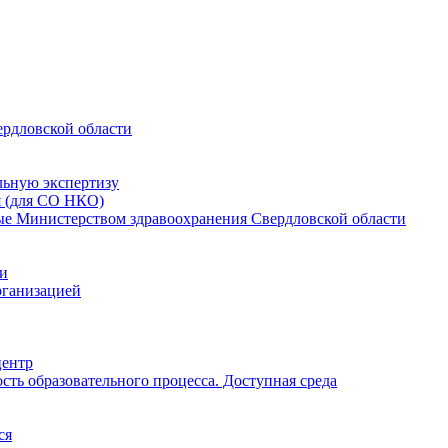
ердловской области
льную экспертизу
я (для СО НКО)
мые Министерством здравоохранения Свердловской области
ии
рганизацией
центр
ть образовательного процесса. Доступная среда
ся