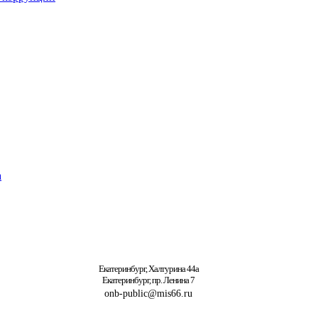
а
Екатеринбург, Халтурина 44а
Екатеринбург, пр. Ленина 7
onb-public@mis66.ru