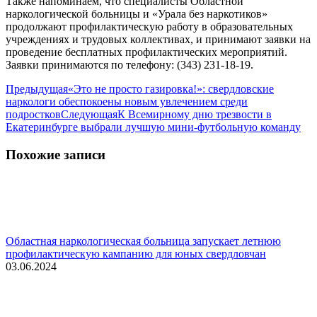
Также напоминаем, что специалисты Областной
наркологической больницы и «Урала без наркотиков»
продолжают профилактическую работу в образовательных
учреждениях и трудовых коллективах, и принимают заявки на
проведение бесплатных профилактических мероприятий.
Заявки принимаются по телефону: (343) 231-18-19.
Навигация
Предыдущая
Предыдущая
«Это не просто газировка!»: свердловские
запись:
наркологи обеспокоены новым увлечением среди
по
Следующая
подростков
Следующая
К Всемирному дню трезвости в
записям
запись:
Екатеринбурге выбрали лучшую мини-футбольную команду
Похожие записи
Областная наркологическая больница запускает летнюю
профилактическую кампанию для юных свердловчан
03.06.2024