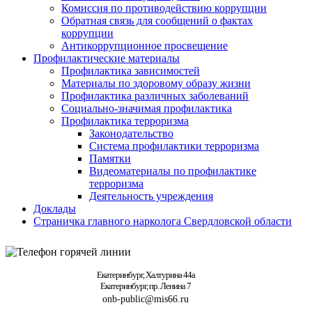
Комиссия по противодействию коррупции
Обратная связь для сообщений о фактах
коррупции
Антикоррупционное просвещение
Профилактические материалы
Профилактика зависимостей
Материалы по здоровому образу жизни
Профилактика различных заболеваний
Социально-значимая профилактика
Профилактика терроризма
Законодательство
Система профилактики терроризма
Памятки
Видеоматериалы по профилактике
терроризма
Деятельность учреждения
Доклады
Страничка главного нарколога Свердловской области
Екатеринбург, Халтурина 44а
Екатеринбург, пр. Ленина 7
onb-public@mis66.ru