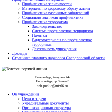
Профилактика зависимостей
Материалы по здоровому образу жизни
Профилактика различных заболеваний
Социально-значимая профилактика
Профилактика терроризма
Законодательство
Система профилактики терроризма
Памятки
Видеоматериалы по профилактике
терроризма
Деятельность учреждения
Доклады
Страничка главного нарколога Свердловской области
Екатеринбург, Халтурина 44а
Екатеринбург, пр. Ленина 7
onb-public@mis66.ru
Об учреждении
Цели и задачи
Учредительные документы
Организационная структура