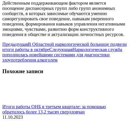
Действенным поддерживающим фактором является
посещение диспансерных групп либо групп анонимных
сообществ, в которых зависимые обучаются умению
саморегулировать свое поведение, навыкам уверенного
поведения, формирования навыков управления негативными
эмоциями, чувствами, развитию форм конструктивного
поведения в обществе и актуализации личностных ресурсов.
Навигация
Предыдущая
Предыдущая
В Областной наркологической больнице подвели
запись:
Следующая
итоги работы в октябре
Следующая
Наркологическая служба
по
запись:
пополнилась новейшими системами для диагностики
записям
злоупотребления алкоголем
Похожие записи
Итоги работы ОНБ в третьем квартале: за помощью
обратилось более 13,2 тысяч свердловчан
11.10.2023