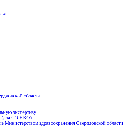
вья
ердловской области
льную экспертизу
я (для СО НКО)
мые Министерством здравоохранения Свердловской области