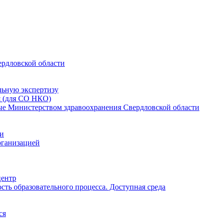
ердловской области
льную экспертизу
я (для СО НКО)
мые Министерством здравоохранения Свердловской области
ии
рганизацией
центр
ть образовательного процесса. Доступная среда
ся