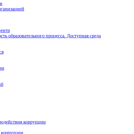
ии
рганизацией
центр
ть образовательного процесса. Доступная среда
ся
ии
жб
водействия коррупции
 коррупции