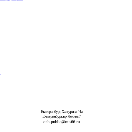
а
Екатеринбург, Халтурина 44а
Екатеринбург, пр. Ленина 7
onb-public@mis66.ru