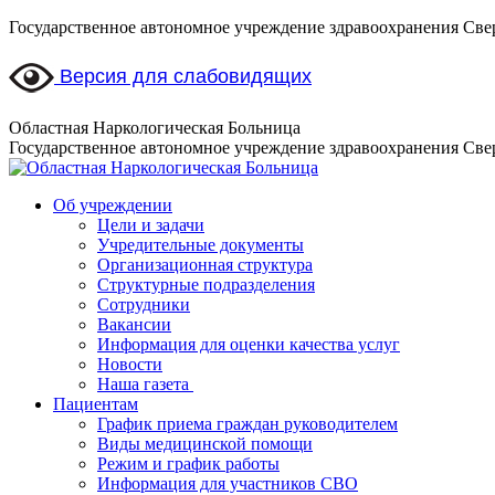
Перейти
Государственное автономное учреждение здравоохранения Све
к
содержанию
Версия для слабовидящих
Областная Наркологическая Больница
Государственное автономное учреждение здравоохранения Све
Об учреждении
Цели и задачи
Учредительные документы
Организационная структура
Структурные подразделения
Сотрудники
Вакансии
Информация для оценки качества услуг
Новости
​​Наша газета
Пациентам
График приема граждан руководителем
Виды медицинской помощи
Режим и график работы
Информация для участников СВО