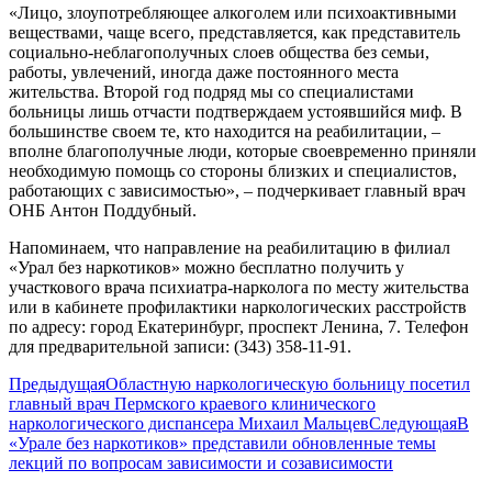
«Лицо, злоупотребляющее алкоголем или психоактивными
веществами, чаще всего, представляется, как представитель
социально-неблагополучных слоев общества без семьи,
работы, увлечений, иногда даже постоянного места
жительства. Второй год подряд мы со специалистами
больницы лишь отчасти подтверждаем устоявшийся миф. В
большинстве своем те, кто находится на реабилитации, –
вполне благополучные люди, которые своевременно приняли
необходимую помощь со стороны близких и специалистов,
работающих с зависимостью», – подчеркивает главный врач
ОНБ Антон Поддубный.
Напоминаем, что направление на реабилитацию в филиал
«Урал без наркотиков» можно бесплатно получить у
участкового врача психиатра-нарколога по месту жительства
или в кабинете профилактики наркологических расстройств
по адресу: город Екатеринбург, проспект Ленина, 7. Телефон
для предварительной записи: (343) 358-11-91.
Навигация
Предыдущая
Предыдущая
Областную наркологическую больницу посетил
запись:
главный врач Пермского краевого клинического
по
Сле
наркологического диспансера Михаил Мальцев
Следующая
В
записям
запи
«Урале без наркотиков» представили обновленные темы
лекций по вопросам зависимости и созависимости