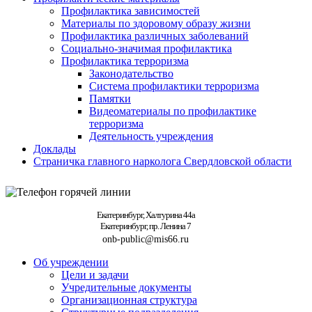
Профилактика зависимостей
Материалы по здоровому образу жизни
Профилактика различных заболеваний
Социально-значимая профилактика
Профилактика терроризма
Законодательство
Система профилактики терроризма
Памятки
Видеоматериалы по профилактике
терроризма
Деятельность учреждения
Доклады
Страничка главного нарколога Свердловской области
Екатеринбург, Халтурина 44а
Екатеринбург, пр. Ленина 7
onb-public@mis66.ru
Об учреждении
Цели и задачи
Учредительные документы
Организационная структура