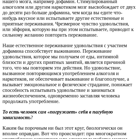
нашего мозга, например дофамин. Стимулированный
алкоголем или другим наркотиком мозг высвобождает от двух
до десяти раз больше дофамина, чем когда вы едите что-
нибудь вкусное или испытываете другие естественные и
приятные переживания. Чрезмерное чувство удовольствия,
или эйфория, которую вы при этом испытываете, приводит к
сильному желанию повторить переживание.
Наше естественное переживание удовольствия с участием
дофамина способствует выживанию. Переживание
удовольствия, которое мы получаем от еды, интимной
близости и других приятных занятий, является причиной
того, что мы повторяем эти действия. Но удовольствие,
вызванное повторяющимся употреблением алкоголя и
наркотиков, не обеспечивает выживание и благополучие, а
вызывает эмоциональное и физическое страдание, понижает
способность испытывать удовольствие и заниматься
жизнеобеспечением, одновременно заставляя человека
продолжать употребление.
То есть человек сам «погружает» себя в пагубную
зависимост
ь?
Каким бы порочным ни был этот круг, биологически он
вполне оправдан. Вот что происходит: при многократном