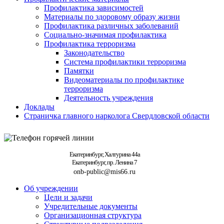
Профилактика зависимостей
Материалы по здоровому образу жизни
Профилактика различных заболеваний
Социально-значимая профилактика
Профилактика терроризма
Законодательство
Система профилактики терроризма
Памятки
Видеоматериалы по профилактике
терроризма
Деятельность учреждения
Доклады
Страничка главного нарколога Свердловской области
Екатеринбург, Халтурина 44а
Екатеринбург, пр. Ленина 7
onb-public@mis66.ru
Об учреждении
Цели и задачи
Учредительные документы
Организационная структура