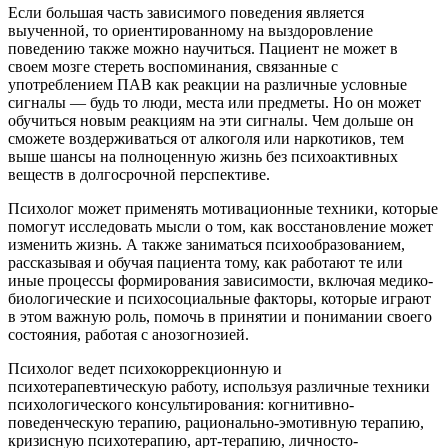
Если большая часть зависимого поведения является
выученной, то ориентированному на выздоровление
поведению также можно научиться. Пациент не может в
своем мозге стереть воспоминания, связанные с
употреблением ПАВ как реакции на различные условные
сигналы — будь то люди, места или предметы. Но он может
обучиться новым реакциям на эти сигналы. Чем дольше он
сможете воздерживаться от алкоголя или наркотиков, тем
выше шансы на полноценную жизнь без психоактивных
веществ в долгосрочной перспективе.
Психолог может применять мотивационные техники, которые
помогут исследовать мысли о том, как восстановление может
изменить жизнь. А также заниматься психообразованием,
рассказывая и обучая пациента тому, как работают те или
иные процессы формирования зависимости, включая медико-
биологические и психосоциальные факторы, которые играют
в этом важную роль, помочь в принятии и понимании своего
состояния, работая с анозогнозией.
Психолог ведет психокоррекционную и
психотерапевтическую работу, используя различные техники
психологического консультирования: когнитивно-
поведенческую терапию, рационально-эмотивную терапию,
кризисную психотерапию, арт-терапию, личносто-