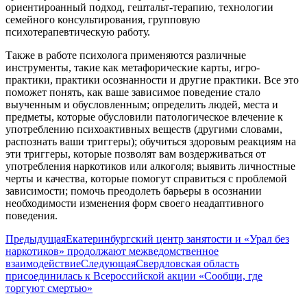
ориентироанный подход, гештальт-терапию, технологии
семейного консультирования, групповую
психотерапевтическую работу.
Также в работе психолога применяются различные
инструменты, такие как метафорические карты, игро-
практики, практики осознанности и другие практики. Все это
поможет понять, как ваше зависимое поведение стало
выученным и обусловленным; определить людей, места и
предметы, которые обусловили патологическое влечение к
употреблению психоактивных веществ (другими словами,
распознать ваши триггеры); обучиться здоровым реакциям на
эти триггеры, которые позволят вам воздерживаться от
употребления наркотиков или алкоголя; выявить личностные
черты и качества, которые помогут справиться с проблемой
зависимости; помочь преодолеть барьеры в осознании
необходимости изменения форм своего неадаптивного
поведения.
Навигация
Предыдущая
Предыдущая
Екатеринбургский центр занятости и «Урал без
запись:
наркотиков» продолжают межведомственное
по
Следующая
взаимодействие
Следующая
Свердловская область
записям
запись:
присоединилась к Всероссийской акции «Сообщи, где
торгуют смертью»