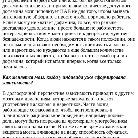
употреблении наркотиков или алкоголя выработка мозгом
дофамина снижается, и при меньшем количестве доступного
дофамина мозг использует ПАВ не для того, чтобы вызвать
интенсивную эйфорию, а просто чтобы нормально работать.
Если в мозгу не хватает дофамина, то все, что раньше
доставляло удовольствие, просто больше не работает; эта
потеря удовольствия может привести к депрессии, чувству
безнадежности. Когда люди находятся в таком положении, они
не только испытывают необходимость принимать алкоголь
или наркотики, но нуждаются в еще большем количестве
психоактивных веществ, чтобы вызвать тот самый прилив
дофамина, который испытали впервые, когда все только
начиналось.
Как меняется мозг, когда у индивида уже сформирована
зависимость?
В долгосрочной перспективе зависимость приводит к другим
мозговым изменениям, которые затрудняют отказ от
употребления алкоголя и наркотиков. Части мозга,
работающие согласованно, чтобы контролировать и
планировать рациональное поведение, например лобные
доли, могут быть повреждены чрезмерным употреблением
алкоголя или наркотиков. В то же самое время химические
вещества мозга, влияющие на вашу способность обучаться,
могут истощиться, вызывая проблемы со способностью