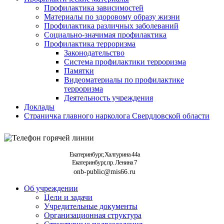
Профилактика зависимостей
Материалы по здоровому образу жизни
Профилактика различных заболеваний
Социально-значимая профилактика
Профилактика терроризма
Законодательство
Система профилактики терроризма
Памятки
Видеоматериалы по профилактике
терроризма
Деятельность учреждения
Доклады
Страничка главного нарколога Свердловской области
Екатеринбург, Халтурина 44а
Екатеринбург, пр. Ленина 7
onb-public@mis66.ru
Об учреждении
Цели и задачи
Учредительные документы
Организационная структура