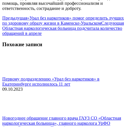
помощь, проявляя высочайший профессионализм и
ответственность, сострадание и доброту.
Навигация
Предыдущая
Предыдущая
«Урал без наркотиков» помог определить лучших
запись:
С
по здоровому образу жизни в Каменске-Уральском
Следующая
по
з
Областная наркологическая больница подсчитала количество
записям
обращений в апреле
Похожие записи
Первому подразделению «Урал без наркотиков» в
Екатеринбурге исполнилось 11 лет
09.10.2023
Новогоднее обращение главного врача ГАУЗ СО «Областная
наркологическая больница», главного нарколога УрФО