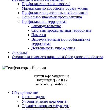
Профилактика зависимостей
Материалы по здоровому образу жизни
Профилактика различных заболеваний
Социально-значимая профилактика
Профилактика терроризма
Законодательство
Система профилактики терроризма
Памятки
Видеоматериалы по профилактике
терроризма
Деятельность учреждения
Доклады
Страничка главного нарколога Свердловской области
Екатеринбург, Халтурина 44а
Екатеринбург, пр. Ленина 7
onb-public@mis66.ru
Об учреждении
Цели и задачи
Учредительные документы
Организационная структура