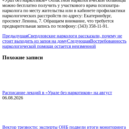
«Урал без наркотиков» Областной наркологической больницы
можно бесплатно получить у участкового врача психиатра-
нарколога по месту жительства или в кабинете профилактики
наркологических расстройств по адресу: Екатеринбург,
проспект Ленина, 7. Обращаем внимание, что требуется
предварительная запись по телефону: (343) 358-11-91.
Навигация
Предыдущая
Предыдущая
Свердловские наркологи рассказали, почему не
запись:
Следующая
стоит выходить из запоя на дому
Следующая
Востребованность
по
запись:
наркологической помощи остается неизменной
записям
Похожие записи
Расписание лекций в «Урале без наркотиков» на август
06.08.2026
Вектор трезвости: эксперты ОНБ подвели итоги мониторинга