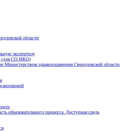
ердловской области
льную экспертизу
я (для СО НКО)
мые Министерством здравоохранения Свердловской области
ии
рганизацией
центр
ть образовательного процесса. Доступная среда
ся