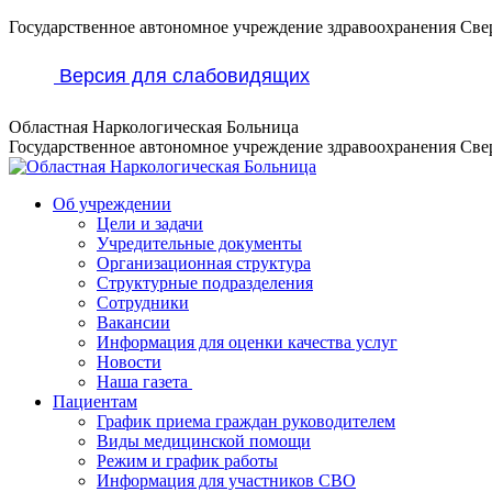
Перейти
Государственное автономное учреждение здравоохранения Све
к
содержанию
Версия для слабовидящих
Областная Наркологическая Больница
Государственное автономное учреждение здравоохранения Све
Об учреждении
Цели и задачи
Учредительные документы
Организационная структура
Структурные подразделения
Сотрудники
Вакансии
Информация для оценки качества услуг
Новости
​​Наша газета
Пациентам
График приема граждан руководителем
Виды медицинской помощи
Режим и график работы
Информация для участников СВО