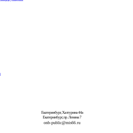
а
Екатеринбург, Халтурина 44а
Екатеринбург, пр. Ленина 7
onb-public@mis66.ru