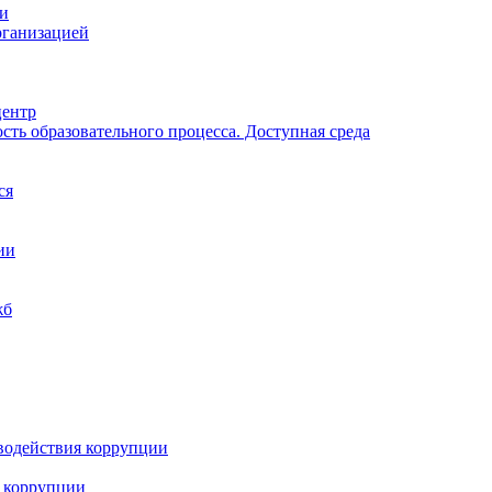
ии
рганизацией
центр
ть образовательного процесса. Доступная среда
ся
ии
жб
водействия коррупции
 коррупции