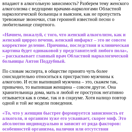
впадают в алкогольную зависимость? Разберем тему женского
алкоголизма с ведущими врачами-наркологами Областной
наркологической больницы и выясним, как не пропустить
тревожные звоночки, став героиней известной песни о
любительнице спиртного.
«Начнем, пожалуй, с того, что женский алкоголизм, как и
женский цирроз печени, женский инфаркт – это не совсем
корректное деление. Причины, последствия и клиническая
картина будет одинаковой у представителей любого пола»,
– рассказывает главный врач Областной наркологической
больницы Антон Поддубный.
По словам эксперта, в обществе принято чуть более
снисходительно относиться к пристрастию мужчины к
алкоголю. И если выпивший мужчина – это, скажем так,
привычно, то выпившая женщина – совсем другое. Она
хранительница дома, мать и любой ее проступок негативно
отзывается как в семье, так и в социуме. Хотя налицо повтор
одной и той же модели поведения.
«То, что у женщин быстрее формируется зависимость от
алкоголя, и организм хуже его усваивает, скорее миф. Это
абсолютно индивидуально и зависит от ряда факторов:
особенностей организма, наличия или отсутствия