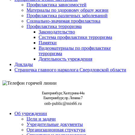
Профилактика зависимостей
Материалы по здоровому образу жизни
Профилактика различных заболеваний
Социально-значимая профилактика
Профилактика терроризма
Законодательство
Система профилактики терроризма
Памятки
Видеоматериалы по профилактике
терроризма
Деятельность учреждения
Доклады
Страничка главного нарколога Свердловской области
Екатеринбург, Халтурина 44а
Екатеринбург, пр. Ленина 7
onb-public@mis66.ru
Об учреждении
Цели и задачи
Учредительные документы
Организационная структура