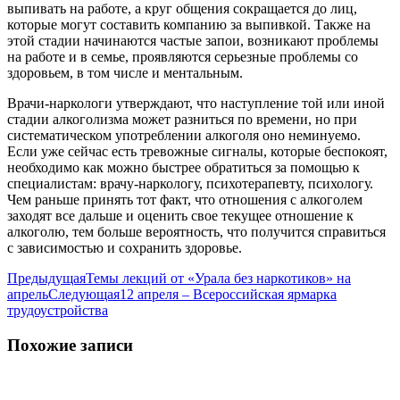
выпивать на работе, а круг общения сокращается до лиц,
которые могут составить компанию за выпивкой. Также на
этой стадии начинаются частые запои, возникают проблемы
на работе и в семье, проявляются серьезные проблемы со
здоровьем, в том числе и ментальным.
Врачи-наркологи утверждают, что наступление той или иной
стадии алкоголизма может разниться по времени, но при
систематическом употреблении алкоголя оно неминуемо.
Если уже сейчас есть тревожные сигналы, которые беспокоят,
необходимо как можно быстрее обратиться за помощью к
специалистам: врачу-наркологу, психотерапевту, психологу.
Чем раньше принять тот факт, что отношения с алкоголем
заходят все дальше и оценить свое текущее отношение к
алкоголю, тем больше вероятность, что получится справиться
с зависимостью и сохранить здоровье.
Навигация
Предыдущая
Предыдущая
Темы лекций от «Урала без наркотиков» на
запись:
Следующая
апрель
Следующая
12 апреля – Всероссийская ярмарка
по
запись:
трудоустройства
записям
Похожие записи