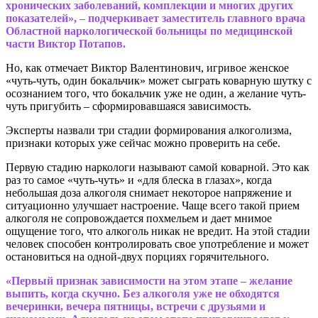
хронических заболеваний, комплекции и многих других
показателей», – подчеркивает заместитель главного врача
Областной наркологической больницы по медицинской
части Виктор Потапов.
Но, как отмечает Виктор Валентинович, игривое женское
«чуть-чуть, один бокальчик» может сыграть коварную шутку с
осознанием того, что бокальчик уже не один, а желание чуть-
чуть пригубить – сформировавшаяся зависимость.
Эксперты назвали три стадии формирования алкоголизма,
признаки которых уже сейчас можно проверить на себе.
Первую стадию наркологи называют самой коварной. Это как
раз то самое «чуть-чуть» и «для блеска в глазах», когда
небольшая доза алкоголя снимает некоторое напряжение и
ситуационно улучшает настроение. Чаще всего такой прием
алкоголя не сопровождается похмельем и дает мнимое
ощущение того, что алкоголь никак не вредит. На этой стадии
человек способен контролировать свое употребление и может
остановиться на одной-двух порциях горячительного.
«Первый признак зависимости на этом этапе – желание
выпить, когда скучно. Без алкоголя уже не обходятся
вечеринки, вечера пятницы, встречи с друзьями и