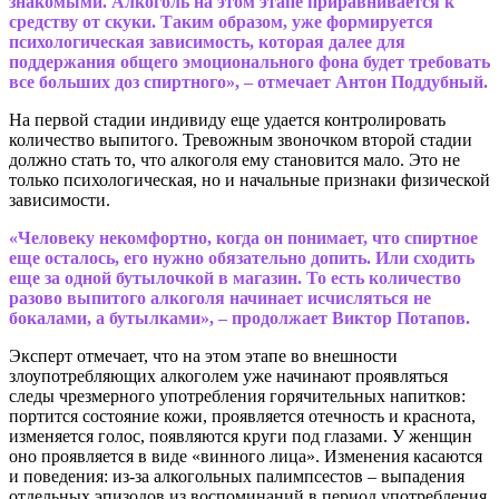
знакомыми. Алкоголь на этом этапе приравнивается к
средству от скуки. Таким образом, уже формируется
психологическая зависимость, которая далее для
поддержания общего эмоционального фона будет требовать
все больших доз спиртного», – отмечает Антон Поддубный.
На первой стадии индивиду еще удается контролировать
количество выпитого. Тревожным звоночком второй стадии
должно стать то, что алкоголя ему становится мало. Это не
только психологическая, но и начальные признаки физической
зависимости.
«Человеку некомфортно, когда он понимает, что спиртное
еще осталось, его нужно обязательно допить. Или сходить
еще за одной бутылочкой в магазин. То есть количество
разово выпитого алкоголя начинает исчисляться не
бокалами, а бутылками», – продолжает Виктор Потапов.
Эксперт отмечает, что на этом этапе во внешности
злоупотребляющих алкоголем уже начинают проявляться
следы чрезмерного употребления горячительных напитков:
портится состояние кожи, проявляется отечность и краснота,
изменяется голос, появляются круги под глазами. У женщин
оно проявляется в виде «винного лица». Изменения касаются
и поведения: из-за алкогольных палимпсестов – выпадения
отдельных эпизодов из воспоминаний в период употребления