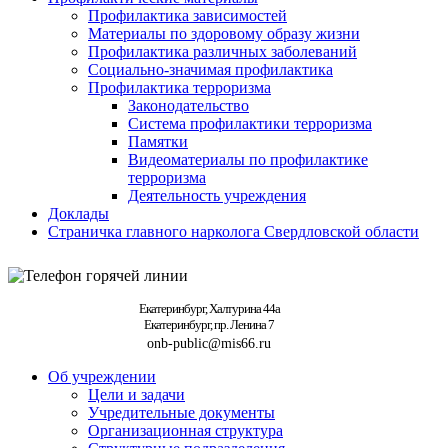
Профилактика зависимостей
Материалы по здоровому образу жизни
Профилактика различных заболеваний
Социально-значимая профилактика
Профилактика терроризма
Законодательство
Система профилактики терроризма
Памятки
Видеоматериалы по профилактике
терроризма
Деятельность учреждения
Доклады
Страничка главного нарколога Свердловской области
Екатеринбург, Халтурина 44а
Екатеринбург, пр. Ленина 7
onb-public@mis66.ru
Об учреждении
Цели и задачи
Учредительные документы
Организационная структура