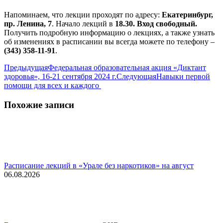
Напоминаем, что лекции проходят по адресу:
Екатеринбург,
пр. Ленина, 7
. Начало лекций в
18.30.
Вход свободный.
Получить подробную информацию о лекциях, а также узнать
об изменениях в расписании вы всегда можете по телефону –
(343) 358-11-91
.
Навигация
Предыдущая
Предыдущая
Федеральная образовательная акция «Диктант
запись:
Следующая
здоровья», 16-21 сентября 2024 г.
Следующая
Навыки первой
по
запись:
помощи для всех и каждого
записям
Похожие записи
Расписание лекций в «Урале без наркотиков» на август
06.08.2026