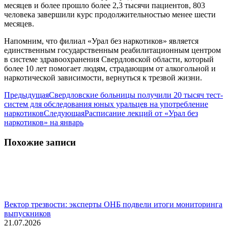
месяцев и более прошло более 2,3 тысячи пациентов, 803
человека завершили курс продолжительностью менее шести
месяцев.
Напомним, что филиал «Урал без наркотиков» является
единственным государственным реабилитационным центром
в системе здравоохранения Свердловской области, который
более 10 лет помогает людям, страдающим от алкогольной и
наркотической зависимости, вернуться к трезвой жизни.
Навигация
Предыдущая
Предыдущая
Свердловские больницы получили 20 тысяч тест-
запись:
систем для обследования юных уральцев на употребление
по
Следующая
наркотиков
Следующая
Расписание лекций от «Урал без
записям
запись:
наркотиков» на январь
Похожие записи
Вектор трезвости: эксперты ОНБ подвели итоги мониторинга
выпускников
21.07.2026