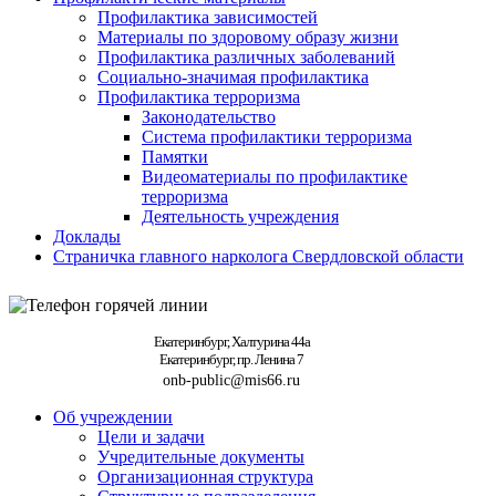
Профилактика зависимостей
Материалы по здоровому образу жизни
Профилактика различных заболеваний
Социально-значимая профилактика
Профилактика терроризма
Законодательство
Система профилактики терроризма
Памятки
Видеоматериалы по профилактике
терроризма
Деятельность учреждения
Доклады
Страничка главного нарколога Свердловской области
Екатеринбург, Халтурина 44а
Екатеринбург, пр. Ленина 7
onb-public@mis66.ru
Об учреждении
Цели и задачи
Учредительные документы
Организационная структура