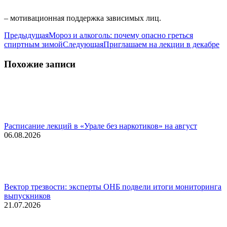
– мотивационная поддержка зависимых лиц.
Навигация
Предыдущая
Предыдущая
Мороз и алкоголь: почему опасно греться
запись:
Следующая
спиртным зимой
Следующая
Приглашаем на лекции в декабре
по
запись:
записям
Похожие записи
Расписание лекций в «Урале без наркотиков» на август
06.08.2026
Вектор трезвости: эксперты ОНБ подвели итоги мониторинга
выпускников
21.07.2026