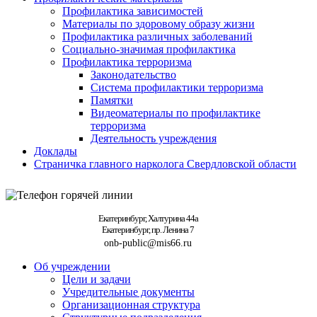
Профилактика зависимостей
Материалы по здоровому образу жизни
Профилактика различных заболеваний
Социально-значимая профилактика
Профилактика терроризма
Законодательство
Система профилактики терроризма
Памятки
Видеоматериалы по профилактике
терроризма
Деятельность учреждения
Доклады
Страничка главного нарколога Свердловской области
Екатеринбург, Халтурина 44а
Екатеринбург, пр. Ленина 7
onb-public@mis66.ru
Об учреждении
Цели и задачи
Учредительные документы
Организационная структура