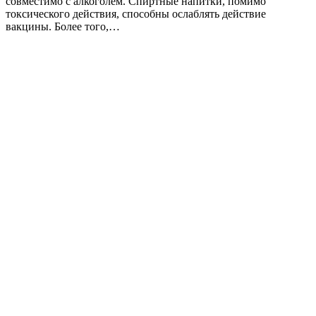
совместимо с алкоголем. Спиртные напитки, помимо
токсического действия, способны ослаблять действие
вакцины. Более того,…