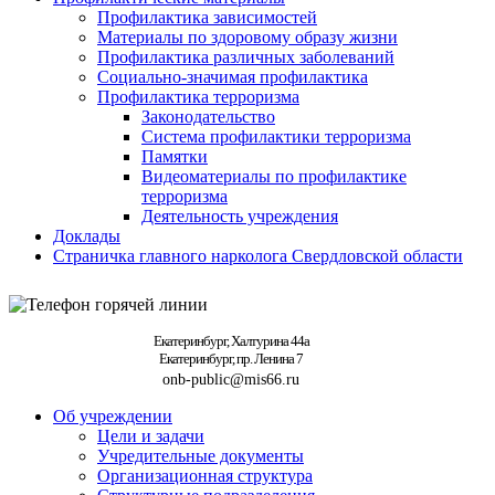
Профилактика зависимостей
Материалы по здоровому образу жизни
Профилактика различных заболеваний
Социально-значимая профилактика
Профилактика терроризма
Законодательство
Система профилактики терроризма
Памятки
Видеоматериалы по профилактике
терроризма
Деятельность учреждения
Доклады
Страничка главного нарколога Свердловской области
Екатеринбург, Халтурина 44а
Екатеринбург, пр. Ленина 7
onb-public@mis66.ru
Об учреждении
Цели и задачи
Учредительные документы
Организационная структура