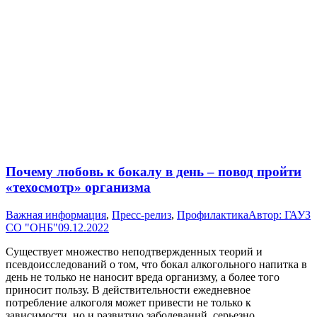
Почему любовь к бокалу в день – повод пройти
«техосмотр» организма
Важная информация
,
Пресс-релиз
,
Профилактика
Автор:
ГАУЗ
СО "ОНБ"
09.12.2022
Существует множество неподтвержденных теорий и
псевдоисследований о том, что бокал алкогольного напитка в
день не только не наносит вреда организму, а более того
приносит пользу. В действительности ежедневное
потребление алкоголя может привести не только к
зависимости, но и развитию заболеваний, серьезно