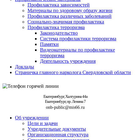
Профилактика зависимостей
Материалы по здоровому образу жизни
Профилактика различных заболеваний
Социально-значимая профилактика
Профилактика терроризма
Законодательство
Система профилактики терроризма
Памятки
Видеоматериалы по профилактике
терроризма
Деятельность учреждения
Доклады
Страничка главного нарколога Свердловской области
Екатеринбург, Халтурина 44а
Екатеринбург, пр. Ленина 7
onb-public@mis66.ru
Об учреждении
Цели и задачи
Учредительные документы
Организационная структура