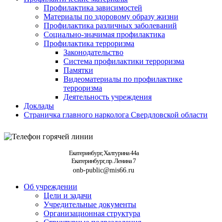
Профилактика зависимостей
Материалы по здоровому образу жизни
Профилактика различных заболеваний
Социально-значимая профилактика
Профилактика терроризма
Законодательство
Система профилактики терроризма
Памятки
Видеоматериалы по профилактике
терроризма
Деятельность учреждения
Доклады
Страничка главного нарколога Свердловской области
Екатеринбург, Халтурина 44а
Екатеринбург, пр. Ленина 7
onb-public@mis66.ru
Об учреждении
Цели и задачи
Учредительные документы
Организационная структура