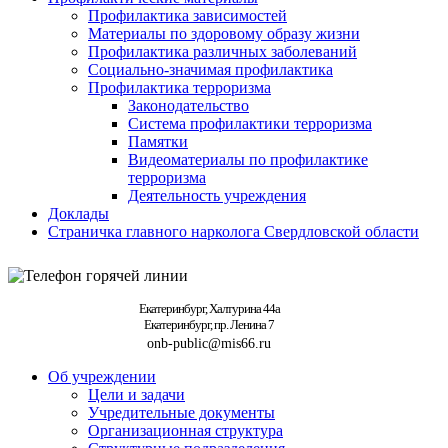
Профилактика зависимостей
Материалы по здоровому образу жизни
Профилактика различных заболеваний
Социально-значимая профилактика
Профилактика терроризма
Законодательство
Система профилактики терроризма
Памятки
Видеоматериалы по профилактике
терроризма
Деятельность учреждения
Доклады
Страничка главного нарколога Свердловской области
Екатеринбург, Халтурина 44а
Екатеринбург, пр. Ленина 7
onb-public@mis66.ru
Об учреждении
Цели и задачи
Учредительные документы
Организационная структура