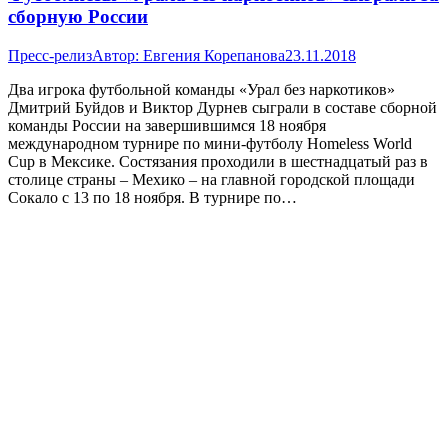
сборную России
Пресс-релиз
Автор:
Евгения Корепанова
23.11.2018
Два игрока футбольной команды «Урал без наркотиков»
Дмитрий Буйдов и Виктор Дурнев сыграли в составе сборной
команды России на завершившимся 18 ноября
международном турнире по мини-футболу Homeless World
Cup в Мексике. Состязания проходили в шестнадцатый раз в
столице страны – Мехико – на главной городской площади
Сокало с 13 по 18 ноября. В турнире по…