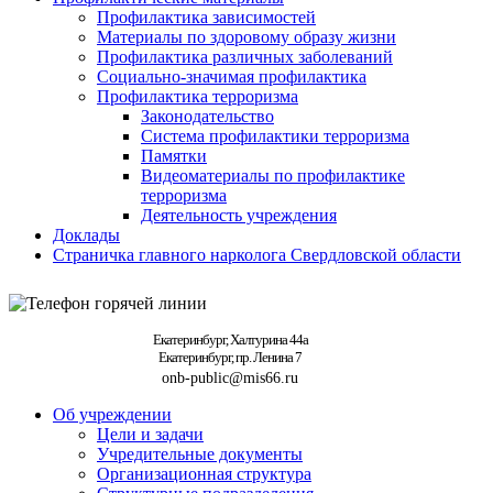
Профилактика зависимостей
Материалы по здоровому образу жизни
Профилактика различных заболеваний
Социально-значимая профилактика
Профилактика терроризма
Законодательство
Система профилактики терроризма
Памятки
Видеоматериалы по профилактике
терроризма
Деятельность учреждения
Доклады
Страничка главного нарколога Свердловской области
Екатеринбург, Халтурина 44а
Екатеринбург, пр. Ленина 7
onb-public@mis66.ru
Об учреждении
Цели и задачи
Учредительные документы
Организационная структура