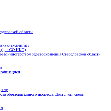
ердловской области
льную экспертизу
я (для СО НКО)
мые Министерством здравоохранения Свердловской области
ии
рганизацией
центр
ть образовательного процесса. Доступная среда
ся