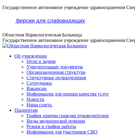
Перейти
Государственное автономное учреждение здравоохранения Све
к
содержанию
Версия для слабовидящих
Областная Наркологическая Больница
Государственное автономное учреждение здравоохранения Све
Об учреждении
Цели и задачи
Учредительные документы
Организационная структура
Структурные подразделения
Сотрудники
Вакансии
Информация для оценки качества услуг
Новости
​​Наша газета
Пациентам
График приема граждан руководителем
Виды медицинской помощи
Режим и график работы
Информация для участников СВО