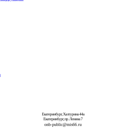
а
Екатеринбург, Халтурина 44а
Екатеринбург, пр. Ленина 7
onb-public@mis66.ru