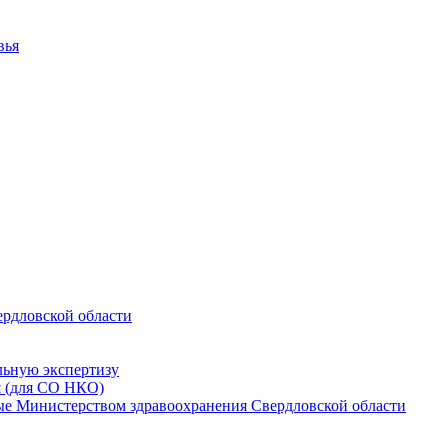
вья
ердловской области
льную экспертизу
я (для СО НКО)
мые Министерством здравоохранения Свердловской области