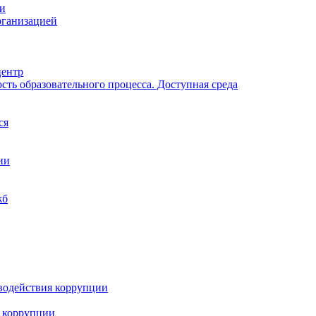
ии
рганизацией
центр
ть образовательного процесса. Доступная среда
ся
ии
жб
водействия коррупции
 коррупции