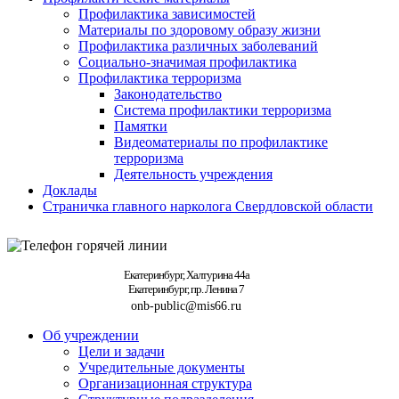
Профилактика зависимостей
Материалы по здоровому образу жизни
Профилактика различных заболеваний
Социально-значимая профилактика
Профилактика терроризма
Законодательство
Система профилактики терроризма
Памятки
Видеоматериалы по профилактике
терроризма
Деятельность учреждения
Доклады
Страничка главного нарколога Свердловской области
Екатеринбург, Халтурина 44а
Екатеринбург, пр. Ленина 7
onb-public@mis66.ru
Об учреждении
Цели и задачи
Учредительные документы
Организационная структура