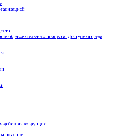
ии
рганизацией
центр
ть образовательного процесса. Доступная среда
ся
ии
жб
водействия коррупции
 коррупции