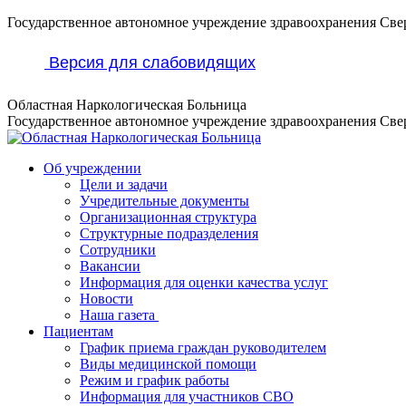
Перейти
Государственное автономное учреждение здравоохранения Све
к
содержанию
Версия для слабовидящих
Областная Наркологическая Больница
Государственное автономное учреждение здравоохранения Све
Об учреждении
Цели и задачи
Учредительные документы
Организационная структура
Структурные подразделения
Сотрудники
Вакансии
Информация для оценки качества услуг
Новости
​​Наша газета
Пациентам
График приема граждан руководителем
Виды медицинской помощи
Режим и график работы
Информация для участников СВО