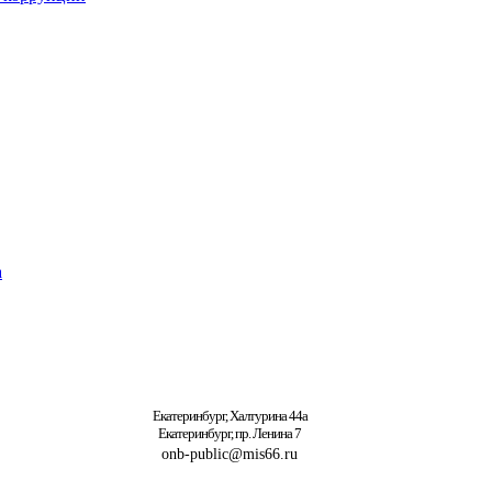
а
Екатеринбург, Халтурина 44а
Екатеринбург, пр. Ленина 7
onb-public@mis66.ru