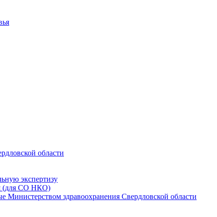
вья
ердловской области
льную экспертизу
я (для СО НКО)
мые Министерством здравоохранения Свердловской области