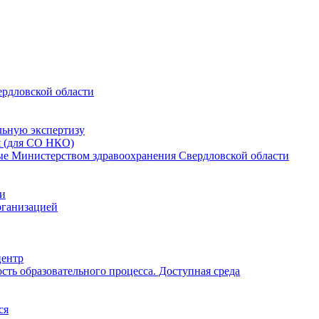
ердловской области
льную экспертизу
я (для СО НКО)
мые Министерством здравоохранения Свердловской области
ии
рганизацией
центр
ть образовательного процесса. Доступная среда
ся