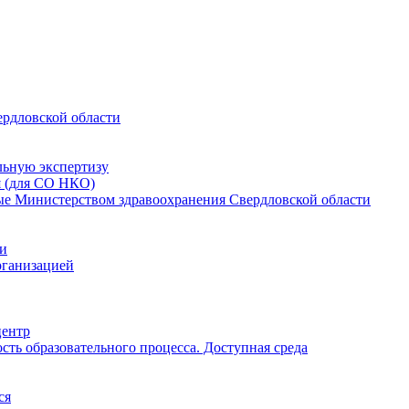
ердловской области
льную экспертизу
я (для СО НКО)
мые Министерством здравоохранения Свердловской области
ии
рганизацией
центр
ть образовательного процесса. Доступная среда
ся