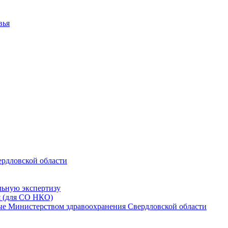
вья
ердловской области
льную экспертизу
я (для СО НКО)
мые Министерством здравоохранения Свердловской области