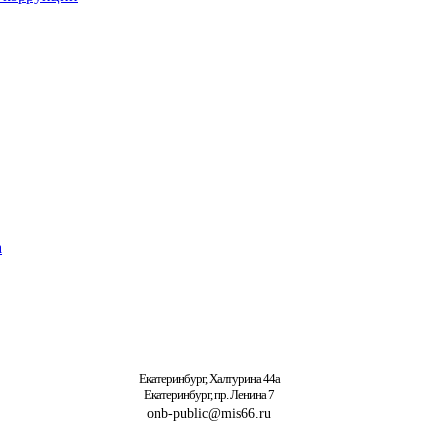
а
Екатеринбург, Халтурина 44а
Екатеринбург, пр. Ленина 7
onb-public@mis66.ru