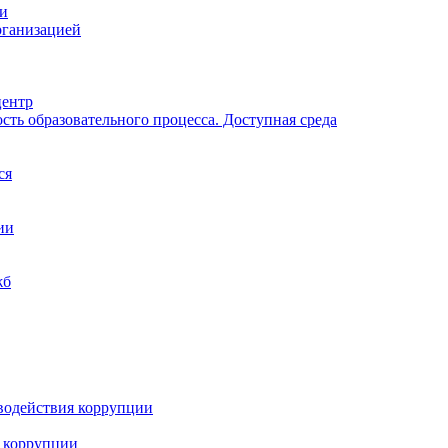
ии
рганизацией
центр
ть образовательного процесса. Доступная среда
ся
ии
жб
водействия коррупции
 коррупции