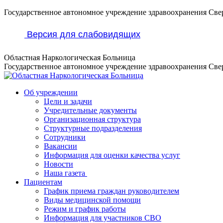
Перейти
Государственное автономное учреждение здравоохранения Све
к
содержанию
Версия для слабовидящих
Областная Наркологическая Больница
Государственное автономное учреждение здравоохранения Све
Об учреждении
Цели и задачи
Учредительные документы
Организационная структура
Структурные подразделения
Сотрудники
Вакансии
Информация для оценки качества услуг
Новости
​​Наша газета
Пациентам
График приема граждан руководителем
Виды медицинской помощи
Режим и график работы
Информация для участников СВО