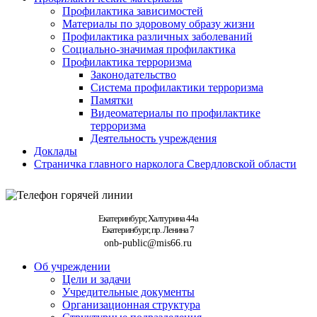
Профилактика зависимостей
Материалы по здоровому образу жизни
Профилактика различных заболеваний
Социально-значимая профилактика
Профилактика терроризма
Законодательство
Система профилактики терроризма
Памятки
Видеоматериалы по профилактике
терроризма
Деятельность учреждения
Доклады
Страничка главного нарколога Свердловской области
Екатеринбург, Халтурина 44а
Екатеринбург, пр. Ленина 7
onb-public@mis66.ru
Об учреждении
Цели и задачи
Учредительные документы
Организационная структура