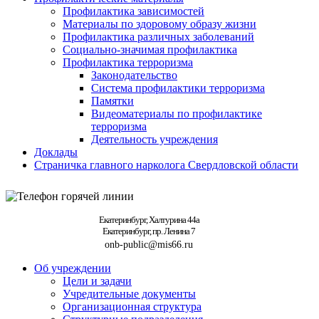
Профилактика зависимостей
Материалы по здоровому образу жизни
Профилактика различных заболеваний
Социально-значимая профилактика
Профилактика терроризма
Законодательство
Система профилактики терроризма
Памятки
Видеоматериалы по профилактике
терроризма
Деятельность учреждения
Доклады
Страничка главного нарколога Свердловской области
Екатеринбург, Халтурина 44а
Екатеринбург, пр. Ленина 7
onb-public@mis66.ru
Об учреждении
Цели и задачи
Учредительные документы
Организационная структура