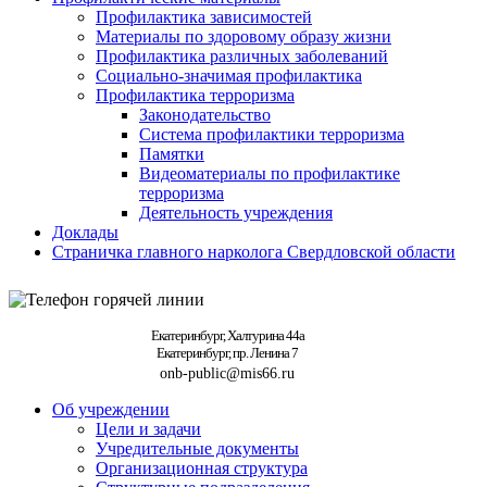
Профилактика зависимостей
Материалы по здоровому образу жизни
Профилактика различных заболеваний
Социально-значимая профилактика
Профилактика терроризма
Законодательство
Система профилактики терроризма
Памятки
Видеоматериалы по профилактике
терроризма
Деятельность учреждения
Доклады
Страничка главного нарколога Свердловской области
Екатеринбург, Халтурина 44а
Екатеринбург, пр. Ленина 7
onb-public@mis66.ru
Об учреждении
Цели и задачи
Учредительные документы
Организационная структура