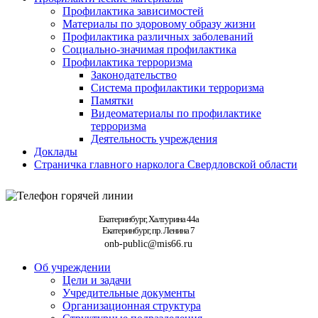
Профилактика зависимостей
Материалы по здоровому образу жизни
Профилактика различных заболеваний
Социально-значимая профилактика
Профилактика терроризма
Законодательство
Система профилактики терроризма
Памятки
Видеоматериалы по профилактике
терроризма
Деятельность учреждения
Доклады
Страничка главного нарколога Свердловской области
Екатеринбург, Халтурина 44а
Екатеринбург, пр. Ленина 7
onb-public@mis66.ru
Об учреждении
Цели и задачи
Учредительные документы
Организационная структура