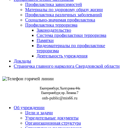
Профилактика зависимостей
Материалы по здоровому образу жизни
Профилактика различных заболеваний
Социально-значимая профилактика
Профилактика терроризма
Законодательство
Система профилактики терроризма
Памятки
Видеоматериалы по профилактике
терроризма
Деятельность учреждения
Доклады
Страничка главного нарколога Свердловской области
Екатеринбург, Халтурина 44а
Екатеринбург, пр. Ленина 7
onb-public@mis66.ru
Об учреждении
Цели и задачи
Учредительные документы
Организационная структура