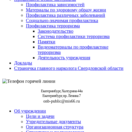
Профилактика зависимостей
Материалы по здоровому образу жизни
Профилактика различных заболеваний
Социально-значимая профилактика
Профилактика терроризма
Законодательство
Система профилактики терроризма
Памятки
Видеоматериалы по профилактике
терроризма
Деятельность учреждения
Доклады
Страничка главного нарколога Свердловской области
Екатеринбург, Халтурина 44а
Екатеринбург, пр. Ленина 7
onb-public@mis66.ru
Об учреждении
Цели и задачи
Учредительные документы
Организационная структура