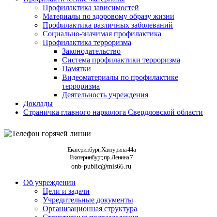
Профилактика зависимостей
Материалы по здоровому образу жизни
Профилактика различных заболеваний
Социально-значимая профилактика
Профилактика терроризма
Законодательство
Система профилактики терроризма
Памятки
Видеоматериалы по профилактике
терроризма
Деятельность учреждения
Доклады
Страничка главного нарколога Свердловской области
Екатеринбург, Халтурина 44а
Екатеринбург, пр. Ленина 7
onb-public@mis66.ru
Об учреждении
Цели и задачи
Учредительные документы
Организационная структура