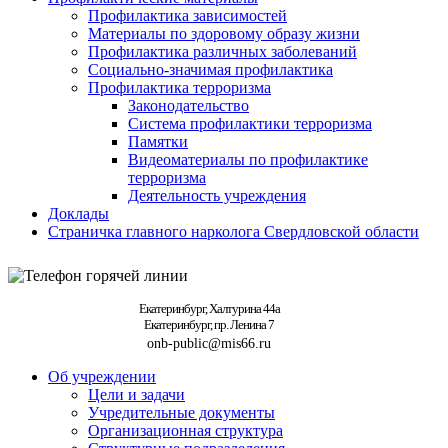
Профилактика зависимостей
Материалы по здоровому образу жизни
Профилактика различных заболеваний
Социально-значимая профилактика
Профилактика терроризма
Законодательство
Система профилактики терроризма
Памятки
Видеоматериалы по профилактике
терроризма
Деятельность учреждения
Доклады
Страничка главного нарколога Свердловской области
Екатеринбург, Халтурина 44а
Екатеринбург, пр. Ленина 7
onb-public@mis66.ru
Об учреждении
Цели и задачи
Учредительные документы
Организационная структура