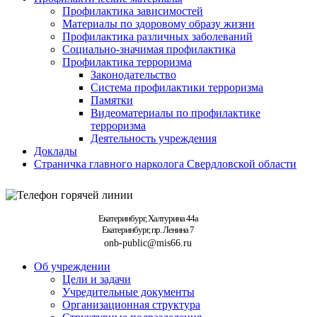
Профилактика зависимостей
Материалы по здоровому образу жизни
Профилактика различных заболеваний
Социально-значимая профилактика
Профилактика терроризма
Законодательство
Система профилактики терроризма
Памятки
Видеоматериалы по профилактике
терроризма
Деятельность учреждения
Доклады
Страничка главного нарколога Свердловской области
Екатеринбург, Халтурина 44а
Екатеринбург, пр. Ленина 7
onb-public@mis66.ru
Об учреждении
Цели и задачи
Учредительные документы
Организационная структура