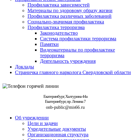
Профилактика зависимостей
Материалы по здоровому образу жизни
Профилактика различных заболеваний
Социально-значимая профилактика
Профилактика терроризма
Законодательство
Система профилактики терроризма
Памятки
Видеоматериалы по профилактике
терроризма
Деятельность учреждения
Доклады
Страничка главного нарколога Свердловской области
Екатеринбург, Халтурина 44а
Екатеринбург, пр. Ленина 7
onb-public@mis66.ru
Об учреждении
Цели и задачи
Учредительные документы
Организационная структура