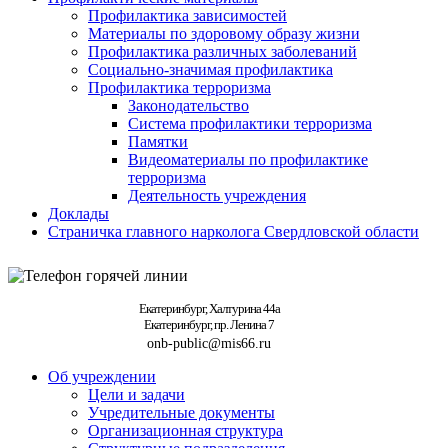
Профилактика зависимостей
Материалы по здоровому образу жизни
Профилактика различных заболеваний
Социально-значимая профилактика
Профилактика терроризма
Законодательство
Система профилактики терроризма
Памятки
Видеоматериалы по профилактике
терроризма
Деятельность учреждения
Доклады
Страничка главного нарколога Свердловской области
Екатеринбург, Халтурина 44а
Екатеринбург, пр. Ленина 7
onb-public@mis66.ru
Об учреждении
Цели и задачи
Учредительные документы
Организационная структура