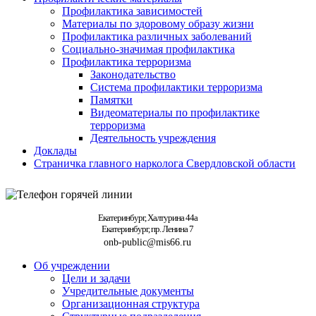
Профилактика зависимостей
Материалы по здоровому образу жизни
Профилактика различных заболеваний
Социально-значимая профилактика
Профилактика терроризма
Законодательство
Система профилактики терроризма
Памятки
Видеоматериалы по профилактике
терроризма
Деятельность учреждения
Доклады
Страничка главного нарколога Свердловской области
Екатеринбург, Халтурина 44а
Екатеринбург, пр. Ленина 7
onb-public@mis66.ru
Об учреждении
Цели и задачи
Учредительные документы
Организационная структура