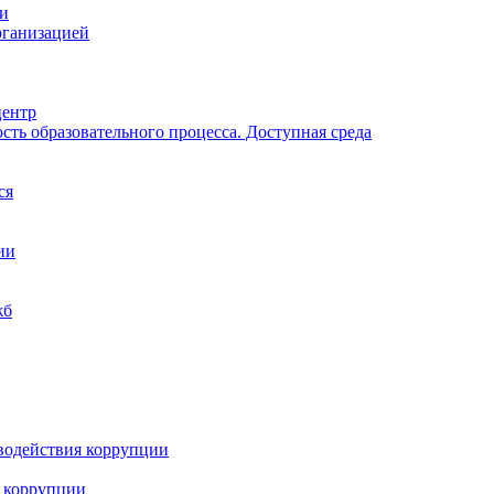
ии
рганизацией
центр
ть образовательного процесса. Доступная среда
ся
ии
жб
водействия коррупции
 коррупции