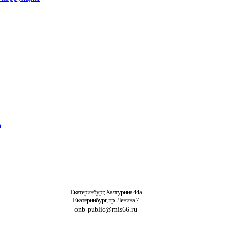
а
Екатеринбург, Халтурина 44а
Екатеринбург, пр. Ленина 7
onb-public@mis66.ru