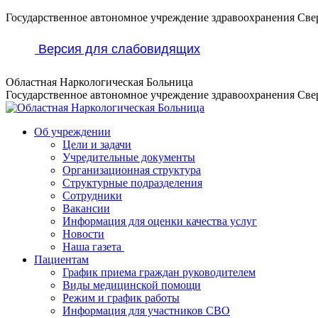
Перейти
Государственное автономное учреждение здравоохранения Све
к
содержанию
Версия для слабовидящих
Областная Наркологическая Больница
Государственное автономное учреждение здравоохранения Све
Об учреждении
Цели и задачи
Учредительные документы
Организационная структура
Структурные подразделения
Сотрудники
Вакансии
Информация для оценки качества услуг
Новости
​​Наша газета
Пациентам
График приема граждан руководителем
Виды медицинской помощи
Режим и график работы
Информация для участников СВО