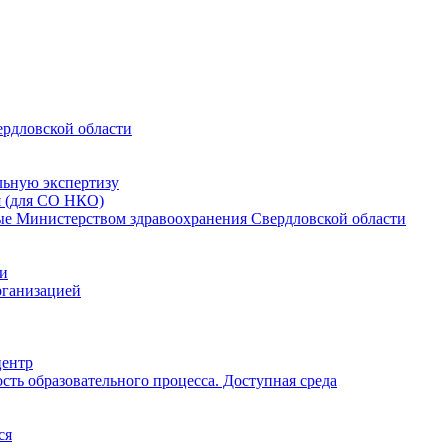
ердловской области
льную экспертизу
я (для СО НКО)
мые Министерством здравоохранения Свердловской области
ии
рганизацией
центр
ть образовательного процесса. Доступная среда
ся