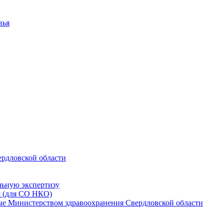
вья
ердловской области
льную экспертизу
я (для СО НКО)
мые Министерством здравоохранения Свердловской области