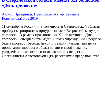
В Свердловской области отметят XII областной
«День трезвости»
Анонс
,
Праздники
,
Пресс-релиз
Автор:
Евгения
Корепанова
10.09.2019
11 сентября в России и, в том числе, в Свердловской области
пройдут мероприятия, приуроченные к Всероссийскому дню
трезвости. В рамках празднования XII областного «Дня
трезвости» специалисты медицинских учреждений Среднего
Урала проведут беседы, лекции и акции, направленные на
пропаганду здорового образа жизни и профилактику
употребления алкоголя и психоактивных веществ.
Специалисты Артёмовской ЦРБ расскажут о вреде пьянства…