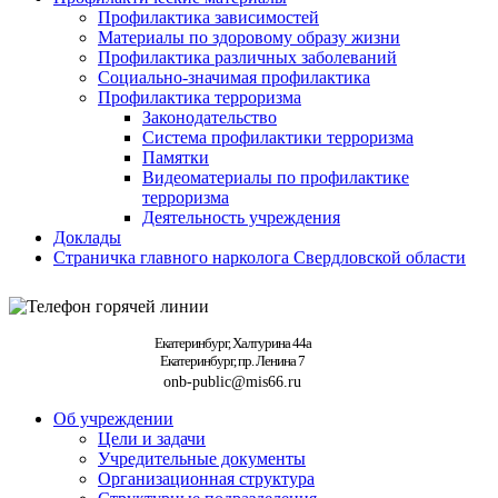
Профилактика зависимостей
Материалы по здоровому образу жизни
Профилактика различных заболеваний
Социально-значимая профилактика
Профилактика терроризма
Законодательство
Система профилактики терроризма
Памятки
Видеоматериалы по профилактике
терроризма
Деятельность учреждения
Доклады
Страничка главного нарколога Свердловской области
Екатеринбург, Халтурина 44а
Екатеринбург, пр. Ленина 7
onb-public@mis66.ru
Об учреждении
Цели и задачи
Учредительные документы
Организационная структура