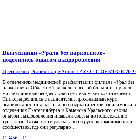
Выпускники «Урала без наркотиков»
поделились опытом выздоровления
Пресс-релиз
,
Реабилитация
Автор:
ГАУЗ СО "ОНБ"
03.09.2019
В отделениях медицинской реабилитации филиала «Урал без
наркотиков» Областной наркологической больницы прошли
мотивационные беседы с участием выпускников отделений.
Спикеры делились с пациентами, проходящими курс
реабилитации от алкогольной и наркотической зависимости в
отделениях Екатеринбурга и Каменска-Уральского, своим
опытом выздоровления и давали советы по поддержанию
трезвости. Также гости рассказали о группах самопомощи и
сообществах, где они регулярно…
1
2
3
4
5
6
…
12