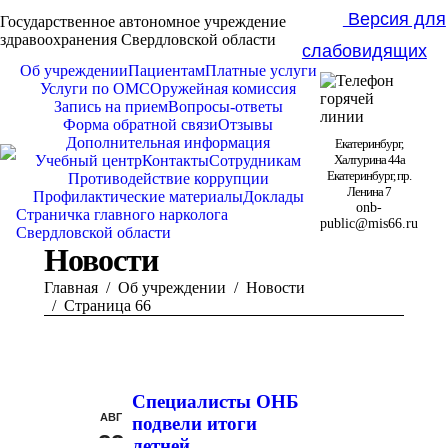
Версия для
Государственное автономное учреждение
здравоохранения Свердловской области
слабовидящих
Об учреждении
Пациентам
Платные услуги
Услуги по ОМС
Оружейная комиссия
Запись на прием
Вопросы-ответы
Форма обратной связи
Отзывы
Дополнительная информация
Екатеринбург,
Учебный центр
Контакты
Сотрудникам
Халтурина 44а
Екатеринбург, пр.
Противодействие коррупции
Ленина 7
Профилактические материалы
Доклады
onb-
Страничка главного нарколога
public@mis66.ru
Свердловской области
Новости
Вы здесь:
Главная
Об учреждении
Новости
Страница 66
Специалисты ОНБ
АВГ
подвели итоги
22
летней