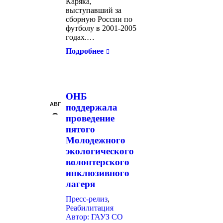
Каряка,
выступавший за
сборную России по
футболу в 2001-2005
годах.…
Подробнее
ОНБ
АВГ
поддержала
8
проведение
пятого
Молодежного
экологического
волонтерского
инклюзивного
лагеря
Пресс-релиз
,
Реабилитация
Автор:
ГАУЗ СО