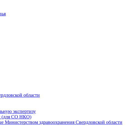
вья
ердловской области
льную экспертизу
я (для СО НКО)
мые Министерством здравоохранения Свердловской области