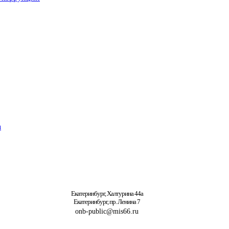
а
Екатеринбург, Халтурина 44а
Екатеринбург, пр. Ленина 7
onb-public@mis66.ru