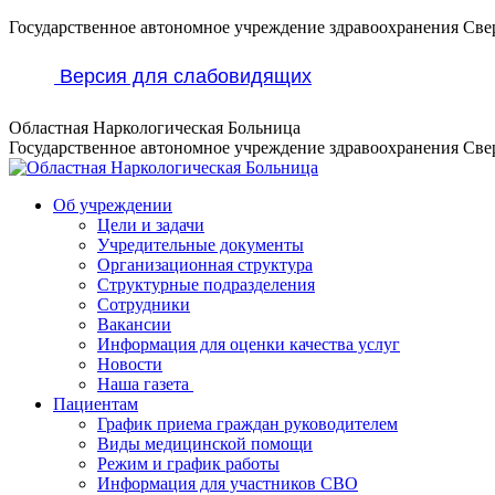
Перейти
Государственное автономное учреждение здравоохранения Све
к
содержанию
Версия для слабовидящих
Областная Наркологическая Больница
Государственное автономное учреждение здравоохранения Све
Об учреждении
Цели и задачи
Учредительные документы
Организационная структура
Структурные подразделения
Сотрудники
Вакансии
Информация для оценки качества услуг
Новости
​​Наша газета
Пациентам
График приема граждан руководителем
Виды медицинской помощи
Режим и график работы
Информация для участников СВО