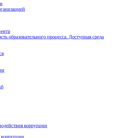
ии
рганизацией
центр
ть образовательного процесса. Доступная среда
ся
ии
жб
водействия коррупции
 коррупции