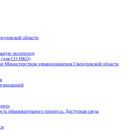
ердловской области
льную экспертизу
я (для СО НКО)
мые Министерством здравоохранения Свердловской области
ии
рганизацией
центр
ть образовательного процесса. Доступная среда
ся